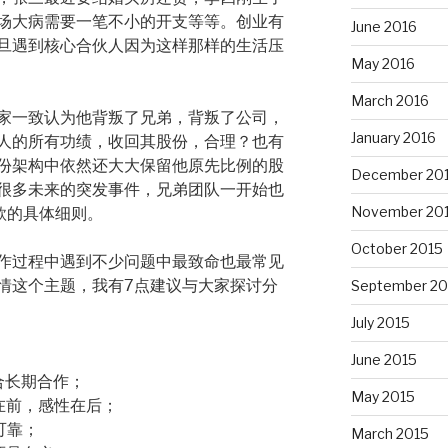
场大病需要一笔不小的开支等等。创业有
June 2016
旦遇到核心合伙人因为这样那样的生活压
May 2016
March 2016
家一致认为他背叛了兄弟，背叛了公司，
January 2016
人的所有功绩，收回其股份，合理？也有
份架构中依然还大大保留他原先比例的股
December 20
很多未来的突发事件，兄弟团队一开始也
November 20
条款的具体细则。
October 2015
作过程中遇到不少问题中最致命也最常见
情这个主题，我有7点建议与大家探讨分
September 20
July 2015
June 2015
合长期合作；
May 2015
在前，感性在后；
可靠；
March 2015