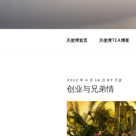
Skip
to
TEA
content
天使湾创投官方博客
天使湾首页
天使湾TEA博客
POSTED
2012 年 4 月 16 日
BY
子皮
ON
创业与兄弟情