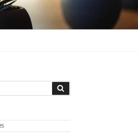
Search
25