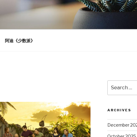
阿迪《少数派》
Search
for:
ARCHIVES
December 20
October 2025