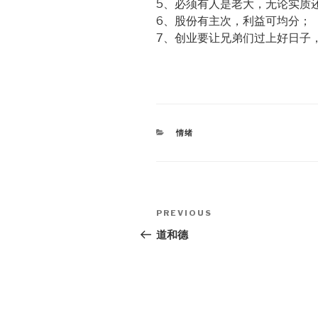
5、必须有人是老大，无论实质
6、股份有主次，利益可均分；
7、创业要让兄弟们过上好日子
CATEGORIES
情绪
Post
PREVIOUS
Previous
navigation
Post
道和德