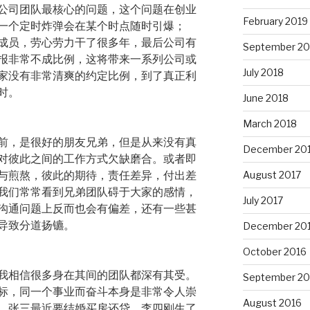
公司团队最核心的问题，这个问题在创业
February 2019
一个定时炸弹会在某个时点随时引爆；
成员，劳心劳力干了很多年，最后公司有
September 20
报非常不成比例，这将带来一系列公司或
July 2018
家没有非常清爽的约定比例，到了真正利
时。
June 2018
March 2018
前，是很好的朋友兄弟，但是从来没有真
December 20
对彼此之间的工作方式欠缺磨合。或者即
与煎熬，彼此的期待，责任差异，付出差
August 2017
我们常常看到兄弟团队碍于大家的感情，
July 2017
沟通问题上反而也会有偏差，还有一些甚
导致分道扬镳。
December 20
October 2016
我相信很多身在其间的团队都深有其受。
September 20
标，同一个事业而奋斗本身是非常令人崇
August 2016
，张三最近要结婚买房还贷，李四刚生了