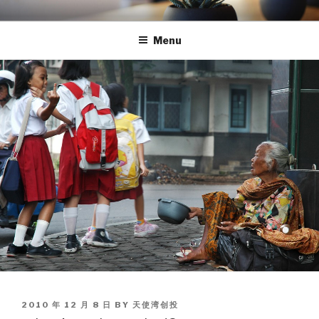
Skip
TEA
天使湾创投官方博客
to
Menu
content
POSTED
2010 年 12 月 8 日
BY
天使湾创投
ON